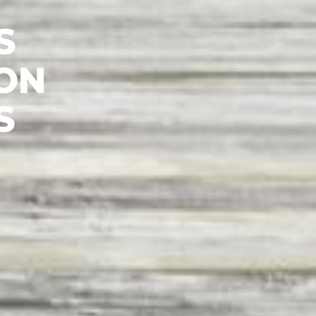
EJORAR
N DE
TU